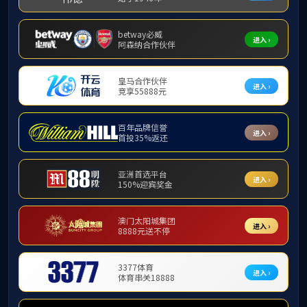
三通四通球阀
尺寸：NPS 1/2-36(DN 15-900)
压力等级：Class 150-1500(PN 16-250)
工作温度：-46℃~200℃