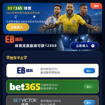
2007so太阳集团|官网-Delight the
World
apps
keyboard_arrow_right
网站首页
三通四通球阀
产品中心